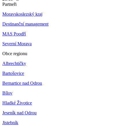
Partneři
Moravskoslezský kraj
Destinanční management
MAS Poodří
Severní Morava
Obce regionu
Albrechtičky
Bartošovice
Bernartice nad Odrou
Bílov
Hladké Životice
Jeseník nad Odrou
Jistebník