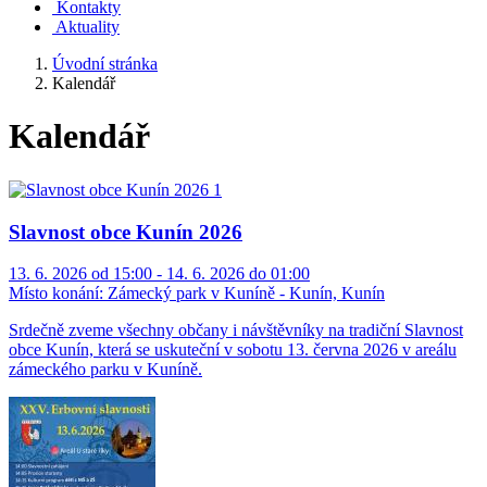
Kontakty
Aktuality
Úvodní stránka
Kalendář
Kalendář
Slavnost obce Kunín 2026
13. 6. 2026 od 15:00 - 14. 6. 2026 do 01:00
Místo konání:
Zámecký park v Kuníně - Kunín, Kunín
Srdečně zveme všechny občany i návštěvníky na tradiční Slavnost
obce Kunín, která se uskuteční v sobotu 13. června 2026 v areálu
zámeckého parku v Kuníně.