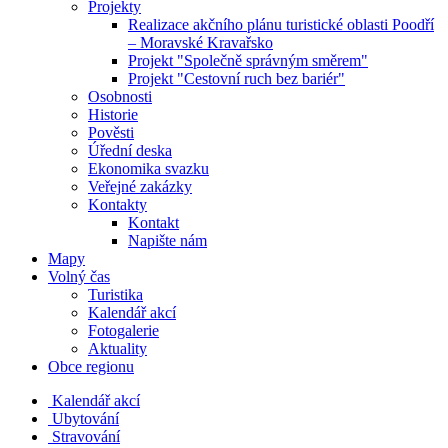
Projekty
Realizace akčního plánu turistické oblasti Poodří
– Moravské Kravařsko
Projekt "Společně správným směrem"
Projekt "Cestovní ruch bez bariér"
Osobnosti
Historie
Pověsti
Úřední deska
Ekonomika svazku
Veřejné zakázky
Kontakty
Kontakt
Napište nám
Mapy
Volný čas
Turistika
Kalendář akcí
Fotogalerie
Aktuality
Obce regionu
Kalendář akcí
Ubytování
Stravování