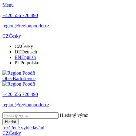
Menu
+420 556 720 490
region@regionpoodri.cz
CZ
Česky
CZ
Česky
DE
Deutsch
EN
English
PL
Po polsku
Obec
Bartošovice
+420 556 720 490
region@regionpoodri.cz
Hledaný výraz
Hledat
rozšířené vyhledávání
CZ
Česky