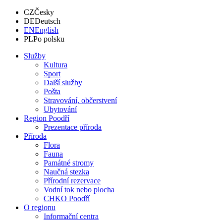
CZ
Česky
DE
Deutsch
EN
English
PL
Po polsku
Služby
Kultura
Sport
Další služby
Pošta
Stravování, občerstvení
Ubytování
Region Poodří
Prezentace příroda
Příroda
Flora
Fauna
Památné stromy
Naučná stezka
Přírodní rezervace
Vodní tok nebo plocha
CHKO Poodří
O regionu
Informační centra