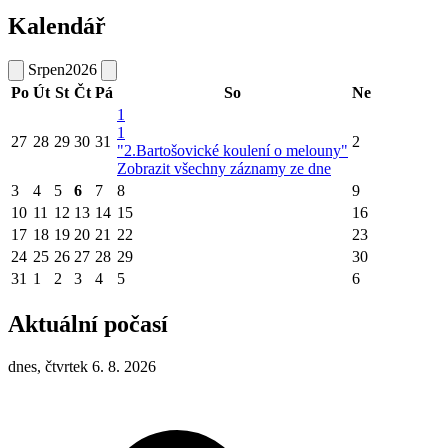
Kalendář
Srpen
2026
Po
Út
St
Čt
Pá
So
Ne
1
1
27
28
29
30
31
2
"2.Bartošovické koulení o melouny"
Zobrazit všechny záznamy ze dne
3
4
5
6
7
8
9
10
11
12
13
14
15
16
17
18
19
20
21
22
23
24
25
26
27
28
29
30
31
1
2
3
4
5
6
Aktuální počasí
dnes, čtvrtek 6. 8. 2026