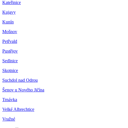
Kateřinice
Kujavy
Kunín
Mošnov
Petřvald
Pustějov
Sedlnice
Skotnice
Suchdol nad Odrou
Šenov u Nového Jičína
Trnávka
Velké Albrechtice
Vražné