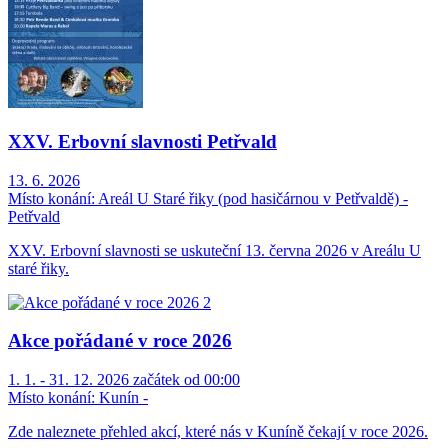
XXV. Erbovní slavnosti Petřvald
13. 6. 2026
Místo konání:
Areál U Staré řiky (pod hasičárnou v Petřvaldě) -
Petřvald
XXV. Erbovní slavnosti se uskuteční 13. června 2026 v Areálu U
staré řiky.
Akce pořádané v roce 2026
1. 1. - 31. 12. 2026 začátek od 00:00
Místo konání:
Kunín -
Zde naleznete přehled akcí, které nás v Kuníně čekají v roce 2026.