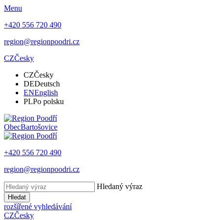
Menu
+420 556 720 490
region@regionpoodri.cz
CZ
Česky
CZ
Česky
DE
Deutsch
EN
English
PL
Po polsku
Obec
Bartošovice
+420 556 720 490
region@regionpoodri.cz
Hledaný výraz
Hledat
rozšířené vyhledávání
CZ
Česky