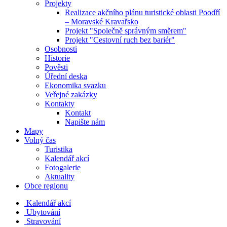
Projekty
Realizace akčního plánu turistické oblasti Poodří
– Moravské Kravařsko
Projekt "Společně správným směrem"
Projekt "Cestovní ruch bez bariér"
Osobnosti
Historie
Pověsti
Úřední deska
Ekonomika svazku
Veřejné zakázky
Kontakty
Kontakt
Napište nám
Mapy
Volný čas
Turistika
Kalendář akcí
Fotogalerie
Aktuality
Obce regionu
Kalendář akcí
Ubytování
Stravování