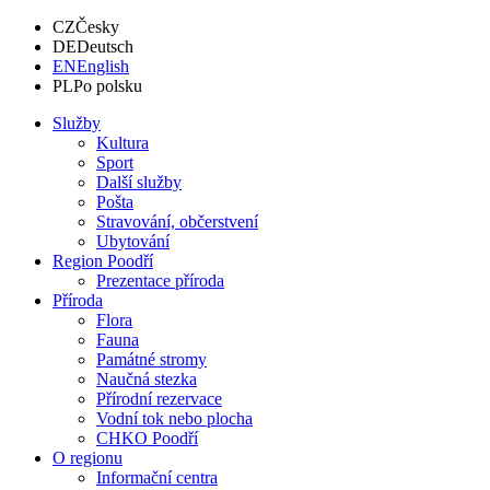
CZ
Česky
DE
Deutsch
EN
English
PL
Po polsku
Služby
Kultura
Sport
Další služby
Pošta
Stravování, občerstvení
Ubytování
Region Poodří
Prezentace příroda
Příroda
Flora
Fauna
Památné stromy
Naučná stezka
Přírodní rezervace
Vodní tok nebo plocha
CHKO Poodří
O regionu
Informační centra