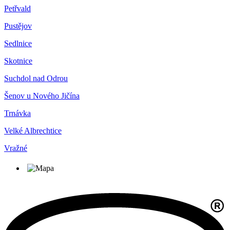
Petřvald
Pustějov
Sedlnice
Skotnice
Suchdol nad Odrou
Šenov u Nového Jičína
Trnávka
Velké Albrechtice
Vražné