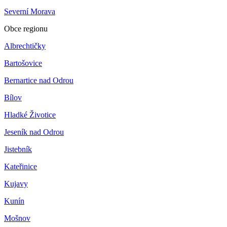
Severní Morava
Obce regionu
Albrechtičky
Bartošovice
Bernartice nad Odrou
Bílov
Hladké Životice
Jeseník nad Odrou
Jistebník
Kateřinice
Kujavy
Kunín
Mošnov