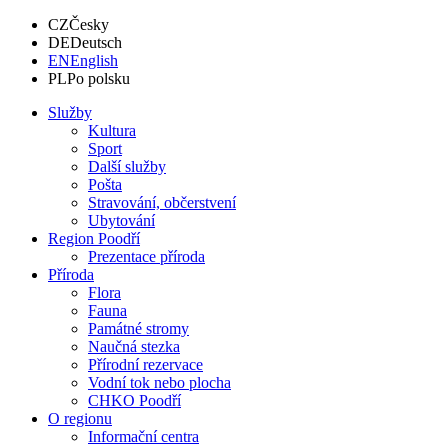
CZ
Česky
DE
Deutsch
EN
English
PL
Po polsku
Služby
Kultura
Sport
Další služby
Pošta
Stravování, občerstvení
Ubytování
Region Poodří
Prezentace příroda
Příroda
Flora
Fauna
Památné stromy
Naučná stezka
Přírodní rezervace
Vodní tok nebo plocha
CHKO Poodří
O regionu
Informační centra