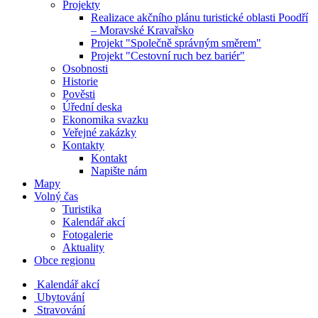
Projekty
Realizace akčního plánu turistické oblasti Poodří
– Moravské Kravařsko
Projekt "Společně správným směrem"
Projekt "Cestovní ruch bez bariér"
Osobnosti
Historie
Pověsti
Úřední deska
Ekonomika svazku
Veřejné zakázky
Kontakty
Kontakt
Napište nám
Mapy
Volný čas
Turistika
Kalendář akcí
Fotogalerie
Aktuality
Obce regionu
Kalendář akcí
Ubytování
Stravování