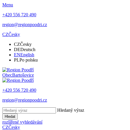
Menu
+420 556 720 490
region@regionpoodri.cz
CZ
Česky
CZ
Česky
DE
Deutsch
EN
English
PL
Po polsku
Obec
Bartošovice
+420 556 720 490
region@regionpoodri.cz
Hledaný výraz
Hledat
rozšířené vyhledávání
CZ
Česky