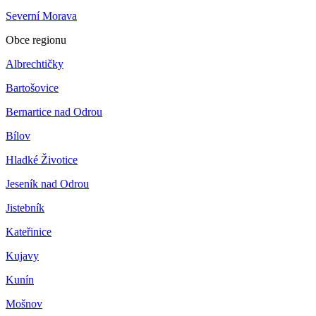
Severní Morava
Obce regionu
Albrechtičky
Bartošovice
Bernartice nad Odrou
Bílov
Hladké Životice
Jeseník nad Odrou
Jistebník
Kateřinice
Kujavy
Kunín
Mošnov