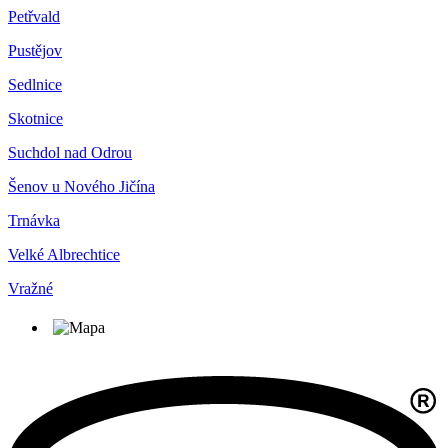
Petřvald
Pustějov
Sedlnice
Skotnice
Suchdol nad Odrou
Šenov u Nového Jičína
Trnávka
Velké Albrechtice
Vražné