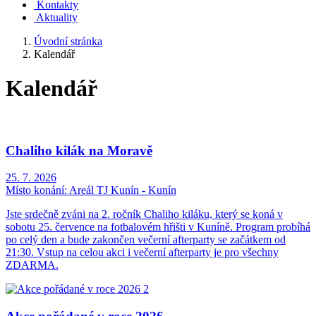
Kontakty
Aktuality
Úvodní stránka
Kalendář
Kalendář
Chaliho kilák na Moravě
25. 7. 2026
Místo konání:
Areál TJ Kunín - Kunín
Jste srdečně zváni na 2. ročník Chaliho kiláku, který se koná v
sobotu 25. července na fotbalovém hřišti v Kuníně. Program probíhá
po celý den a bude zakončen večerní afterparty se začátkem od
21:30. Vstup na celou akci i večerní afterparty je pro všechny
ZDARMA.