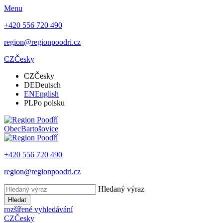
Menu
+420 556 720 490
region@regionpoodri.cz
CZ
Česky
CZ
Česky
DE
Deutsch
EN
English
PL
Po polsku
Obec
Bartošovice
+420 556 720 490
region@regionpoodri.cz
Hledaný výraz
Hledat
rozšířené vyhledávání
CZ
Česky