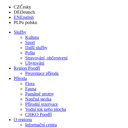
CZ
Česky
DE
Deutsch
EN
English
PL
Po polsku
Služby
Kultura
Sport
Další služby
Pošta
Stravování, občerstvení
Ubytování
Region Poodří
Prezentace příroda
Příroda
Flora
Fauna
Památné stromy
Naučná stezka
Přírodní rezervace
Vodní tok nebo plocha
CHKO Poodří
O regionu
Informační centra