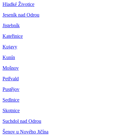
Hladké Životice
Jeseník nad Odrou
Jistebník
Kateřinice
Kujavy
Kunín
Mošnov
Petřvald
Pustějov
Sedlnice
Skotnice
Suchdol nad Odrou
Šenov u Nového Jičína