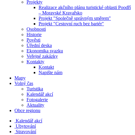
Projekty
Realizace akčního plánu turistické oblasti Poodří
– Moravské Kravařsko
Projekt "Společně správným směrem"
Projekt "Cestovní ruch bez bariér"
Osobnosti
Historie
Pověsti
Úřední deska
Ekonomika svazku
Veřejné zakázky
Kontakty
Kontakt
Napište nám
Mapy
Volný čas
Turistika
Kalendář akcí
Fotogalerie
Aktuality
Obce regionu
Kalendář akcí
Ubytování
Stravování