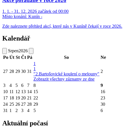
Akce pořádané v roce 2026
1. 1. - 31. 12. 2026 začátek od 00:00
Místo konání:
Kunín -
Zde naleznete přehled akcí, které nás v Kuníně čekají v roce 2026.
Kalendář
Srpen
2026
Po
Út
St
Čt
Pá
So
Ne
1
1
27
28
29
30
31
2
"2.Bartošovické koulení o melouny"
Zobrazit všechny záznamy ze dne
3
4
5
6
7
8
9
10
11
12
13
14
15
16
17
18
19
20
21
22
23
24
25
26
27
28
29
30
31
1
2
3
4
5
6
Aktuální počasí