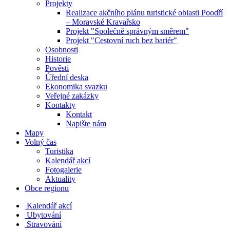
Projekty
Realizace akčního plánu turistické oblasti Poodří
– Moravské Kravařsko
Projekt "Společně správným směrem"
Projekt "Cestovní ruch bez bariér"
Osobnosti
Historie
Pověsti
Úřední deska
Ekonomika svazku
Veřejné zakázky
Kontakty
Kontakt
Napište nám
Mapy
Volný čas
Turistika
Kalendář akcí
Fotogalerie
Aktuality
Obce regionu
Kalendář akcí
Ubytování
Stravování