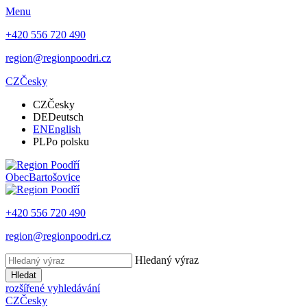
Menu
+420 556 720 490
region@regionpoodri.cz
CZ
Česky
CZ
Česky
DE
Deutsch
EN
English
PL
Po polsku
Obec
Bartošovice
+420 556 720 490
region@regionpoodri.cz
Hledaný výraz
Hledat
rozšířené vyhledávání
CZ
Česky