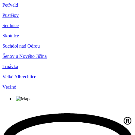
Petřvald
Pustějov
Sedlnice
Skotnice
Suchdol nad Odrou
Šenov u Nového Jičína
Trnávka
Velké Albrechtice
Vražné