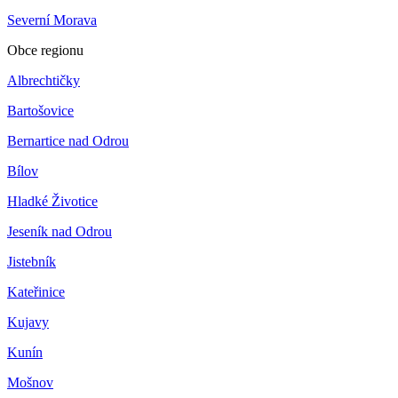
Severní Morava
Obce regionu
Albrechtičky
Bartošovice
Bernartice nad Odrou
Bílov
Hladké Životice
Jeseník nad Odrou
Jistebník
Kateřinice
Kujavy
Kunín
Mošnov