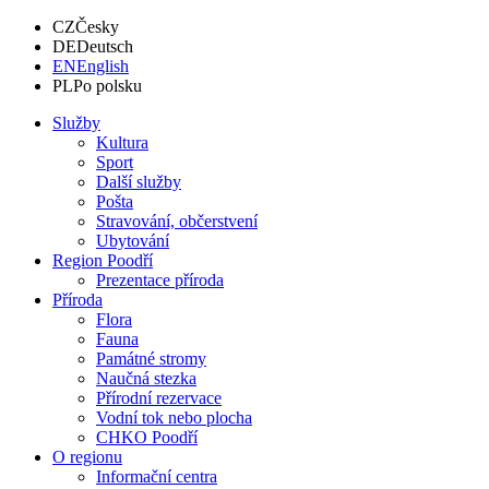
CZ
Česky
DE
Deutsch
EN
English
PL
Po polsku
Služby
Kultura
Sport
Další služby
Pošta
Stravování, občerstvení
Ubytování
Region Poodří
Prezentace příroda
Příroda
Flora
Fauna
Památné stromy
Naučná stezka
Přírodní rezervace
Vodní tok nebo plocha
CHKO Poodří
O regionu
Informační centra