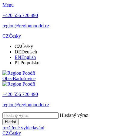
Menu
+420 556 720 490
region@regionpoodri.cz
CZ
Česky
CZ
Česky
DE
Deutsch
EN
English
PL
Po polsku
Obec
Bartošovice
+420 556 720 490
region@regionpoodri.cz
Hledaný výraz
Hledat
rozšířené vyhledávání
CZ
Česky