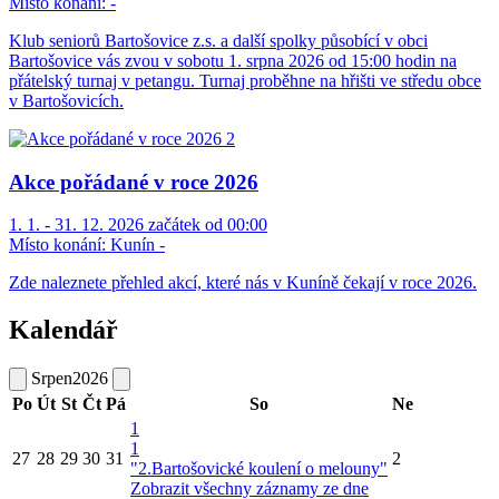
Místo konání:
-
Klub seniorů Bartošovice z.s. a další spolky působící v obci
Bartošovice vás zvou v sobotu 1. srpna 2026 od 15:00 hodin na
přátelský turnaj v petangu. Turnaj proběhne na hřišti ve středu obce
v Bartošovicích.
Akce pořádané v roce 2026
1. 1. - 31. 12. 2026 začátek od 00:00
Místo konání:
Kunín -
Zde naleznete přehled akcí, které nás v Kuníně čekají v roce 2026.
Kalendář
Srpen
2026
Po
Út
St
Čt
Pá
So
Ne
1
1
27
28
29
30
31
2
"2.Bartošovické koulení o melouny"
Zobrazit všechny záznamy ze dne