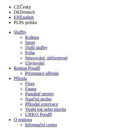
CZ
Česky
DE
Deutsch
EN
English
PL
Po polsku
Služby
Kultura
Sport
Další služby
Pošta
Stravování, občerstvení
Ubytování
Region Poodří
Prezentace příroda
Příroda
Flora
Fauna
Památné stromy
Naučná stezka
Přírodní rezervace
Vodní tok nebo plocha
CHKO Poodří
O regionu
Informační centra