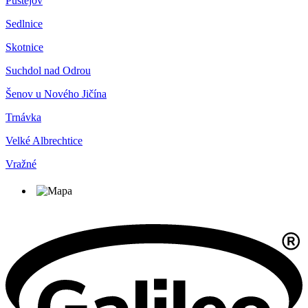
Pustějov
Sedlnice
Skotnice
Suchdol nad Odrou
Šenov u Nového Jičína
Trnávka
Velké Albrechtice
Vražné