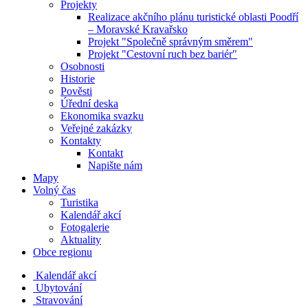
Projekty
Realizace akčního plánu turistické oblasti Poodří
– Moravské Kravařsko
Projekt "Společně správným směrem"
Projekt "Cestovní ruch bez bariér"
Osobnosti
Historie
Pověsti
Úřední deska
Ekonomika svazku
Veřejné zakázky
Kontakty
Kontakt
Napište nám
Mapy
Volný čas
Turistika
Kalendář akcí
Fotogalerie
Aktuality
Obce regionu
Kalendář akcí
Ubytování
Stravování