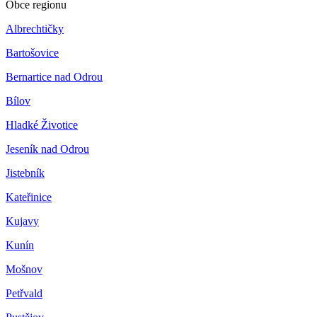
Obce regionu
Albrechtičky
Bartošovice
Bernartice nad Odrou
Bílov
Hladké Životice
Jeseník nad Odrou
Jistebník
Kateřinice
Kujavy
Kunín
Mošnov
Petřvald