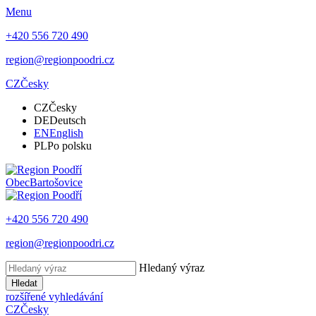
Menu
+420 556 720 490
region@regionpoodri.cz
CZ
Česky
CZ
Česky
DE
Deutsch
EN
English
PL
Po polsku
Obec
Bartošovice
+420 556 720 490
region@regionpoodri.cz
Hledaný výraz
Hledat
rozšířené vyhledávání
CZ
Česky