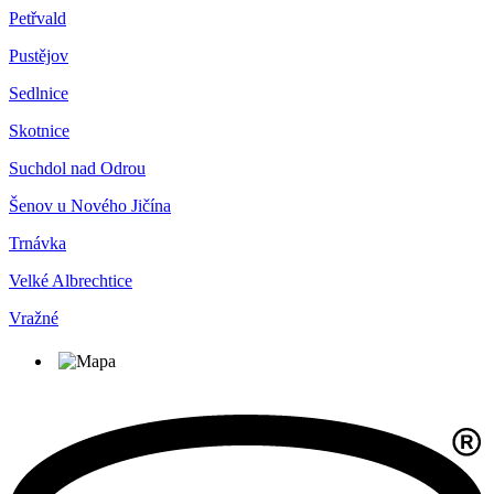
Petřvald
Pustějov
Sedlnice
Skotnice
Suchdol nad Odrou
Šenov u Nového Jičína
Trnávka
Velké Albrechtice
Vražné