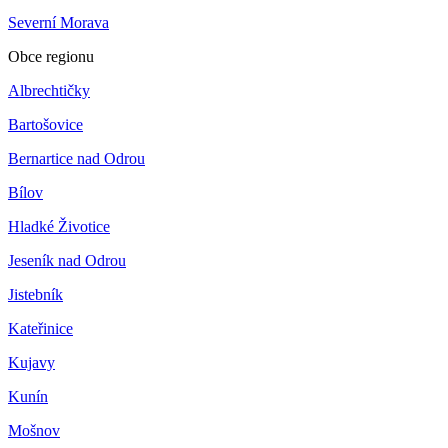
Severní Morava
Obce regionu
Albrechtičky
Bartošovice
Bernartice nad Odrou
Bílov
Hladké Životice
Jeseník nad Odrou
Jistebník
Kateřinice
Kujavy
Kunín
Mošnov