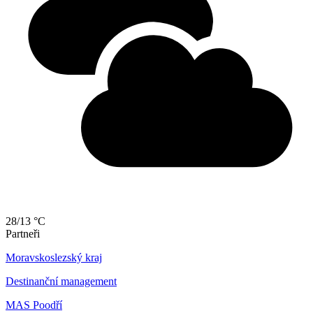
28/13 °C
Partneři
Moravskoslezský kraj
Destinanční management
MAS Poodří