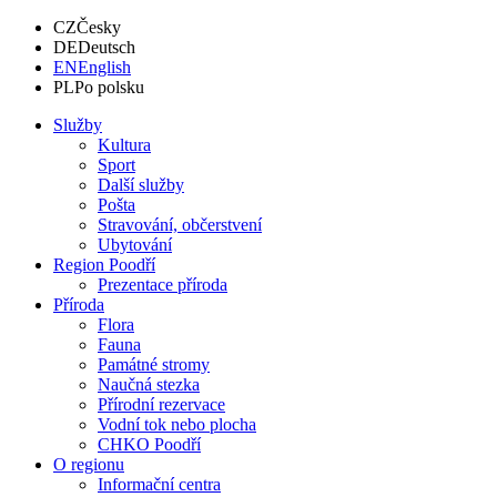
CZ
Česky
DE
Deutsch
EN
English
PL
Po polsku
Služby
Kultura
Sport
Další služby
Pošta
Stravování, občerstvení
Ubytování
Region Poodří
Prezentace příroda
Příroda
Flora
Fauna
Památné stromy
Naučná stezka
Přírodní rezervace
Vodní tok nebo plocha
CHKO Poodří
O regionu
Informační centra