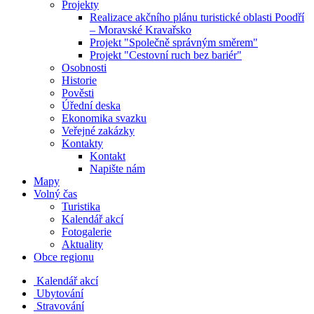
Projekty
Realizace akčního plánu turistické oblasti Poodří
– Moravské Kravařsko
Projekt "Společně správným směrem"
Projekt "Cestovní ruch bez bariér"
Osobnosti
Historie
Pověsti
Úřední deska
Ekonomika svazku
Veřejné zakázky
Kontakty
Kontakt
Napište nám
Mapy
Volný čas
Turistika
Kalendář akcí
Fotogalerie
Aktuality
Obce regionu
Kalendář akcí
Ubytování
Stravování