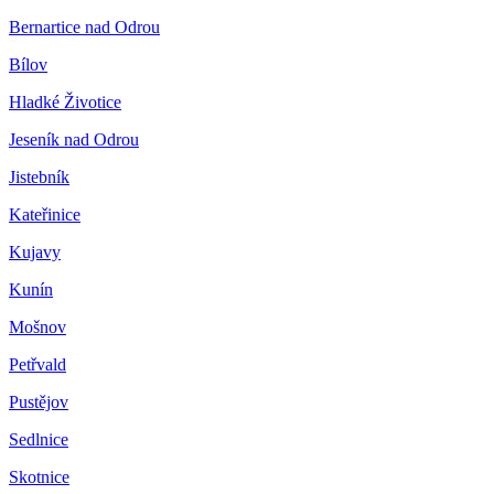
Bernartice nad Odrou
Bílov
Hladké Životice
Jeseník nad Odrou
Jistebník
Kateřinice
Kujavy
Kunín
Mošnov
Petřvald
Pustějov
Sedlnice
Skotnice