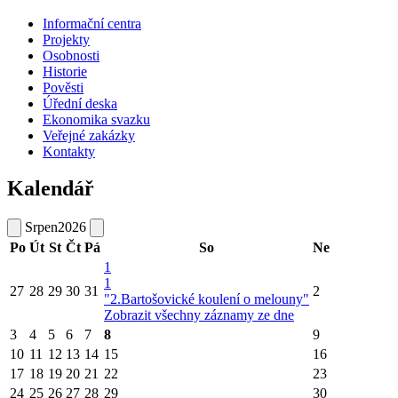
Informační centra
Projekty
Osobnosti
Historie
Pověsti
Úřední deska
Ekonomika svazku
Veřejné zakázky
Kontakty
Kalendář
Srpen
2026
Po
Út
St
Čt
Pá
So
Ne
1
1
27
28
29
30
31
2
"2.Bartošovické koulení o melouny"
Zobrazit všechny záznamy ze dne
3
4
5
6
7
8
9
10
11
12
13
14
15
16
17
18
19
20
21
22
23
24
25
26
27
28
29
30