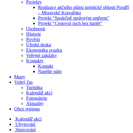
Projekty
Realizace akčního plánu turistické oblasti Poodří
– Moravské Kravařsko
Projekt "Společně správným směrem"
Projekt "Cestovní ruch bez bariér"
Osobnosti
Historie
Pověsti
Úřední deska
Ekonomika svazku
Veřejné zakázky
Kontakty
Kontakt
Napište nám
Mapy
Volný čas
Turistika
Kalendář akcí
Fotogalerie
Aktuality
Obce regionu
Kalendář akcí
Ubytování
Stravování