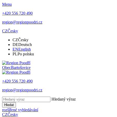
Menu
+420 556 720 490
region@regionpoodri.cz
CZ
Česky
CZ
Česky
DE
Deutsch
EN
English
PL
Po polsku
Obec
Bartošovice
+420 556 720 490
region@regionpoodri.cz
Hledaný výraz
Hledat
rozšířené vyhledávání
CZ
Česky