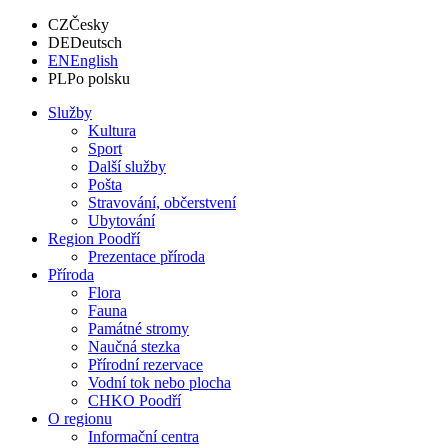
CZ
Česky
DE
Deutsch
EN
English
PL
Po polsku
Služby
Kultura
Sport
Další služby
Pošta
Stravování, občerstvení
Ubytování
Region Poodří
Prezentace příroda
Příroda
Flora
Fauna
Památné stromy
Naučná stezka
Přírodní rezervace
Vodní tok nebo plocha
CHKO Poodří
O regionu
Informační centra