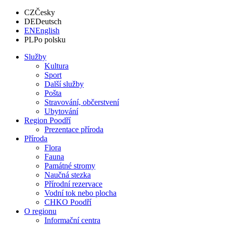
CZ
Česky
DE
Deutsch
EN
English
PL
Po polsku
Služby
Kultura
Sport
Další služby
Pošta
Stravování, občerstvení
Ubytování
Region Poodří
Prezentace příroda
Příroda
Flora
Fauna
Památné stromy
Naučná stezka
Přírodní rezervace
Vodní tok nebo plocha
CHKO Poodří
O regionu
Informační centra