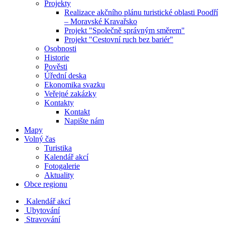
Projekty
Realizace akčního plánu turistické oblasti Poodří
– Moravské Kravařsko
Projekt "Společně správným směrem"
Projekt "Cestovní ruch bez bariér"
Osobnosti
Historie
Pověsti
Úřední deska
Ekonomika svazku
Veřejné zakázky
Kontakty
Kontakt
Napište nám
Mapy
Volný čas
Turistika
Kalendář akcí
Fotogalerie
Aktuality
Obce regionu
Kalendář akcí
Ubytování
Stravování