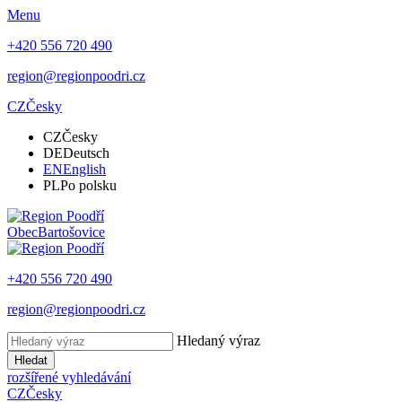
Menu
+420 556 720 490
region@regionpoodri.cz
CZ
Česky
CZ
Česky
DE
Deutsch
EN
English
PL
Po polsku
Obec
Bartošovice
+420 556 720 490
region@regionpoodri.cz
Hledaný výraz
Hledat
rozšířené vyhledávání
CZ
Česky