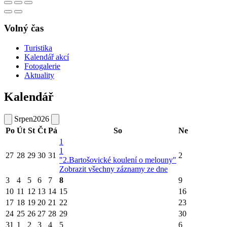
Volný čas
Turistika
Kalendář akcí
Fotogalerie
Aktuality
Kalendář
Srpen
2026
Po
Út
St
Čt
Pá
So
Ne
1
1
27
28
29
30
31
2
"2.Bartošovické koulení o melouny"
Zobrazit všechny záznamy ze dne
3
4
5
6
7
8
9
10
11
12
13
14
15
16
17
18
19
20
21
22
23
24
25
26
27
28
29
30
31
1
2
3
4
5
6