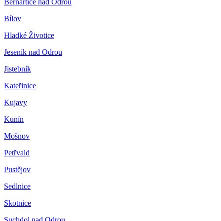
Bernartice nad Odrou
Bílov
Hladké Životice
Jeseník nad Odrou
Jistebník
Kateřinice
Kujavy
Kunín
Mošnov
Petřvald
Pustějov
Sedlnice
Skotnice
Suchdol nad Odrou