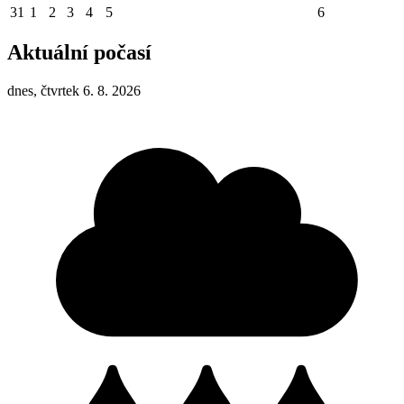
31
1
2
3
4
5
6
Aktuální počasí
dnes, čtvrtek 6. 8. 2026