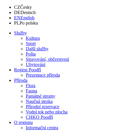
CZ
Česky
DE
Deutsch
EN
English
PL
Po polsku
Služby
Kultura
Sport
Další služby
Pošta
Stravování, občerstvení
Ubytování
Region Poodří
Prezentace příroda
Příroda
Flora
Fauna
Památné stromy
Naučná stezka
Přírodní rezervace
Vodní tok nebo plocha
CHKO Poodří
O regionu
Informační centra