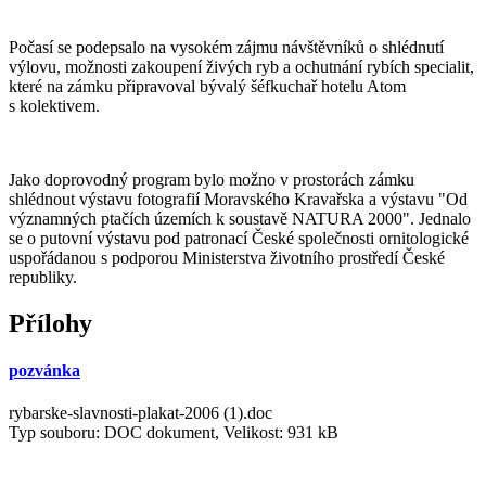
Počasí se podepsalo na vysokém zájmu návštěvníků o shlédnutí
výlovu, možnosti zakoupení živých ryb a ochutnání rybích specialit,
které na zámku připravoval bývalý šéfkuchař hotelu Atom
s kolektivem.
Jako doprovodný program bylo možno v prostorách zámku
shlédnout výstavu fotografií Moravského Kravařska a výstavu "Od
významných ptačích územích k soustavě NATURA 2000". Jednalo
se o putovní výstavu pod patronací České společnosti ornitologické
uspořádanou s podporou Ministerstva životního prostředí České
republiky.
Přílohy
pozvánka
rybarske-slavnosti-plakat-2006 (1).doc
Typ souboru: DOC dokument, Velikost: 931 kB