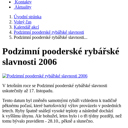
Kontakty
Aktuality
Úvodní stránka
Volný čas
Kalendář akcí
Podzimní pooderské rybářské slavnosti
Podzimní pooderské rybářské slavnosti...
Podzimní pooderské rybářské
slavnosti 2006
V letošním roce se Podzimní pooderské rybářské slavnosti
uskutečnily až 17. listopadu.
Tento datum byl změněn samotnými rybáři vzhledem k tradičně
pěknému počasí, které bartošovický výlov provázelo v posledních
letech. Ryby špatně snášejí vysoké teploty a následně dochází
k vyššímu úhynu. Ale bohužel, letos bylo i o tři týdny později, než
tomu bývalo pravidlem - 28.10., pěkně a slunečno.