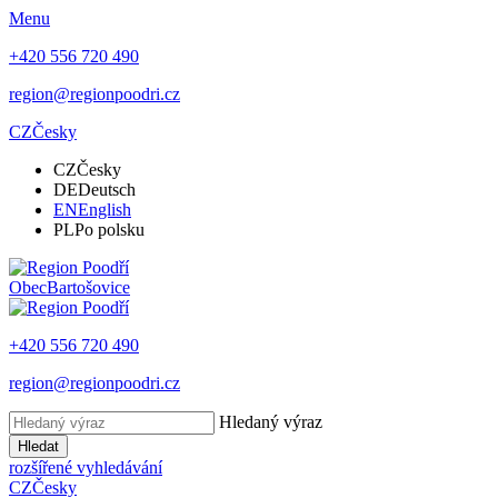
Menu
+420 556 720 490
region@regionpoodri.cz
CZ
Česky
CZ
Česky
DE
Deutsch
EN
English
PL
Po polsku
Obec
Bartošovice
+420 556 720 490
region@regionpoodri.cz
Hledaný výraz
Hledat
rozšířené vyhledávání
CZ
Česky