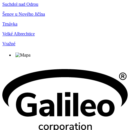
Suchdol nad Odrou
Šenov u Nového Jičína
Trnávka
Velké Albrechtice
Vražné