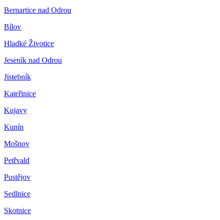
Bernartice nad Odrou
Bílov
Hladké Životice
Jeseník nad Odrou
Jistebník
Kateřinice
Kujavy
Kunín
Mošnov
Petřvald
Pustějov
Sedlnice
Skotnice