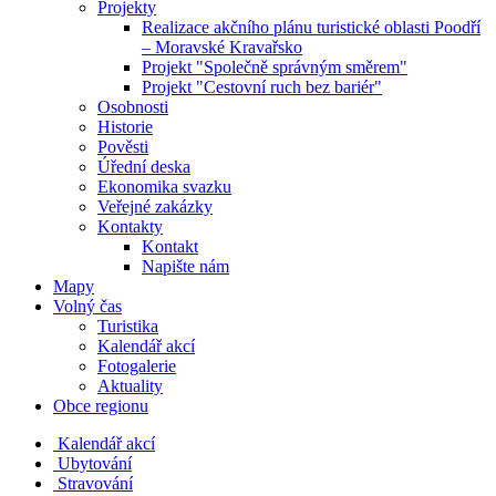
Projekty
Realizace akčního plánu turistické oblasti Poodří
– Moravské Kravařsko
Projekt "Společně správným směrem"
Projekt "Cestovní ruch bez bariér"
Osobnosti
Historie
Pověsti
Úřední deska
Ekonomika svazku
Veřejné zakázky
Kontakty
Kontakt
Napište nám
Mapy
Volný čas
Turistika
Kalendář akcí
Fotogalerie
Aktuality
Obce regionu
Kalendář akcí
Ubytování
Stravování