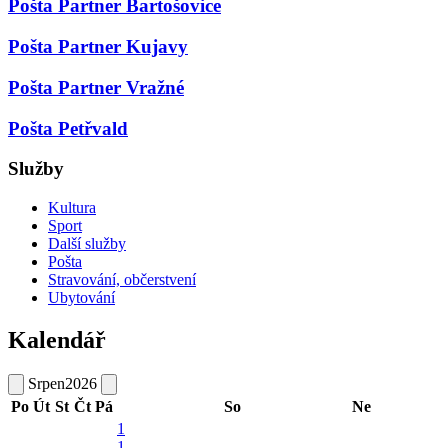
Pošta Partner Bartošovice
Pošta Partner Kujavy
Pošta Partner Vražné
Pošta Petřvald
Služby
Kultura
Sport
Další služby
Pošta
Stravování, občerstvení
Ubytování
Kalendář
Srpen
2026
Po
Út
St
Čt
Pá
So
Ne
1
1