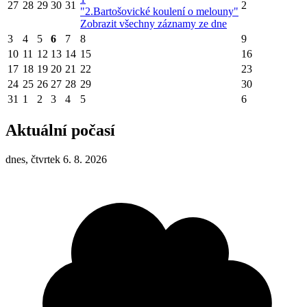
27
28
29
30
31
2
"2.Bartošovické koulení o melouny"
Zobrazit všechny záznamy ze dne
3
4
5
6
7
8
9
10
11
12
13
14
15
16
17
18
19
20
21
22
23
24
25
26
27
28
29
30
31
1
2
3
4
5
6
Aktuální počasí
dnes, čtvrtek 6. 8. 2026