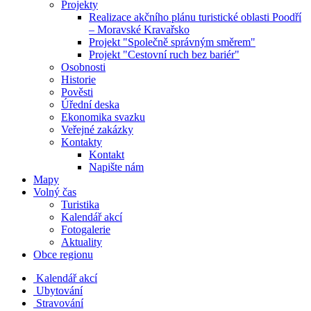
Projekty
Realizace akčního plánu turistické oblasti Poodří
– Moravské Kravařsko
Projekt "Společně správným směrem"
Projekt "Cestovní ruch bez bariér"
Osobnosti
Historie
Pověsti
Úřední deska
Ekonomika svazku
Veřejné zakázky
Kontakty
Kontakt
Napište nám
Mapy
Volný čas
Turistika
Kalendář akcí
Fotogalerie
Aktuality
Obce regionu
Kalendář akcí
Ubytování
Stravování