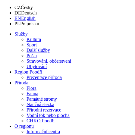
CZ
Česky
DE
Deutsch
EN
English
PL
Po polsku
Služby
Kultura
Sport
Další služby
Pošta
Stravování, občerstvení
Ubytování
Region Poodří
Prezentace příroda
Příroda
Flora
Fauna
Památné stromy
Naučná stezka
Přírodní rezervace
Vodní tok nebo plocha
CHKO Poodří
O regionu
Informační centra