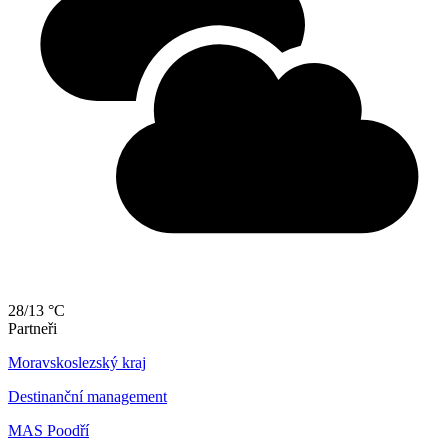
28/13 °C
Partneři
Moravskoslezský kraj
Destinanční management
MAS Poodří