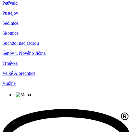
Petřvald
Pustějov
Sedlnice
Skotnice
Suchdol nad Odrou
Šenov u Nového Jičína
Trnávka
Velké Albrechtice
Vražné