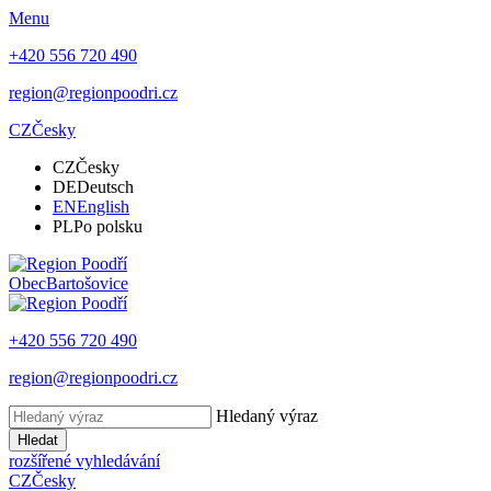
Menu
+420 556 720 490
region@regionpoodri.cz
CZ
Česky
CZ
Česky
DE
Deutsch
EN
English
PL
Po polsku
Obec
Bartošovice
+420 556 720 490
region@regionpoodri.cz
Hledaný výraz
Hledat
rozšířené vyhledávání
CZ
Česky