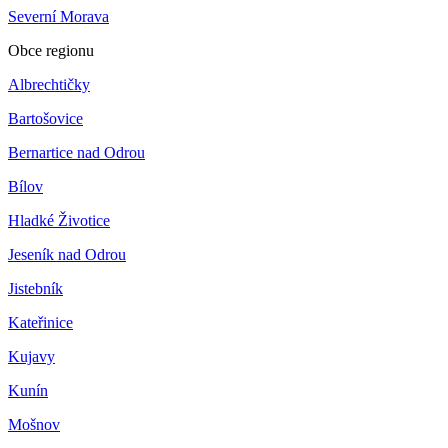
Severní Morava
Obce regionu
Albrechtičky
Bartošovice
Bernartice nad Odrou
Bílov
Hladké Životice
Jeseník nad Odrou
Jistebník
Kateřinice
Kujavy
Kunín
Mošnov