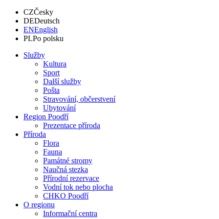
CZ
Česky
DE
Deutsch
EN
English
PL
Po polsku
Služby
Kultura
Sport
Další služby
Pošta
Stravování, občerstvení
Ubytování
Region Poodří
Prezentace příroda
Příroda
Flora
Fauna
Památné stromy
Naučná stezka
Přírodní rezervace
Vodní tok nebo plocha
CHKO Poodří
O regionu
Informační centra