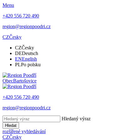
Menu
+420 556 720 490
region@regionpoodri.cz
CZ
Česky
CZ
Česky
DE
Deutsch
EN
English
PL
Po polsku
Obec
Bartošovice
+420 556 720 490
region@regionpoodri.cz
Hledaný výraz
Hledat
rozšířené vyhledávání
CZ
Česky