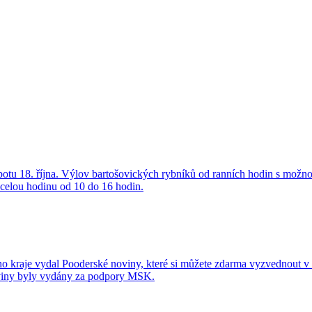
sobotu 18. října. Výlov bartošovických rybníků od ranních hodin s m
 celou hodinu od 10 do 16 hodin.
 kraje vydal Pooderské noviny, které si můžete zdarma vyzvednout v I
oviny byly vydány za podpory MSK.