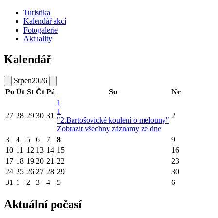
Turistika
Kalendář akcí
Fotogalerie
Aktuality
Kalendář
Srpen
2026
Po
Út
St
Čt
Pá
So
Ne
1
1
27
28
29
30
31
2
"2.Bartošovické koulení o melouny"
Zobrazit všechny záznamy ze dne
3
4
5
6
7
8
9
10
11
12
13
14
15
16
17
18
19
20
21
22
23
24
25
26
27
28
29
30
31
1
2
3
4
5
6
Aktuální počasí