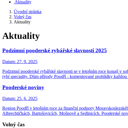
Aktuality
Úvodní stránka
Volný čas
Aktuality
Aktuality
Podzimní pooderské rybářské slavnosti 2025
Datum:
27. 9. 2025
Podzimní pooderské rybářské slavnosti se v letošním roce konají v 
rybí speciality. Dům přírody Poodří - komentované prohlídky každou
Pooderské noviny
Datum:
25. 6. 2025
Region Poodří v letošním roce za finanční podpory Moravskoslezského
Albrechtičkách, Bartošovicích, Mošnově a Sedlnicích. Pooderské n
Volný čas