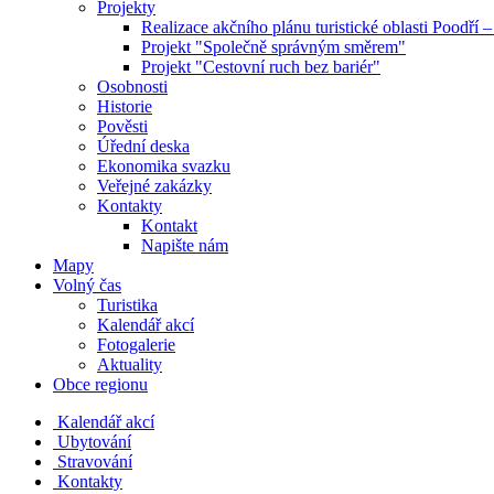
Projekty
Realizace akčního plánu turistické oblasti Poodří
Projekt "Společně správným směrem"
Projekt "Cestovní ruch bez bariér"
Osobnosti
Historie
Pověsti
Úřední deska
Ekonomika svazku
Veřejné zakázky
Kontakty
Kontakt
Napište nám
Mapy
Volný čas
Turistika
Kalendář akcí
Fotogalerie
Aktuality
Obce regionu
Kalendář akcí
Ubytování
Stravování
Kontakty