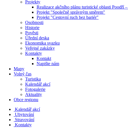
Projekty
Realizace akčního plánu turistické oblasti Poodří
Projekt "Společně správným směrem"
Projekt "Cestovní ruch bez bariér"
Osobnosti
Historie
Pověsti
Úřední deska
Ekonomika svazku
Veřejné zakázky
Kontakty
Kontakt
Napište nám
Mapy
Volný čas
Turistika
Kalendář akcí
Fotogalerie
Aktuality
Obce regionu
Kalendář akcí
Ubytování
Stravování
Kontakty