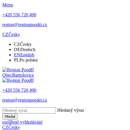
Menu
+420 556 720 490
region@regionpoodri.cz
CZ
Česky
CZ
Česky
DE
Deutsch
EN
English
PL
Po polsku
Obec
Bartošovice
+420 556 720 490
region@regionpoodri.cz
Hledaný výraz
Hledat
rozšířené vyhledávání
CZ
Česky