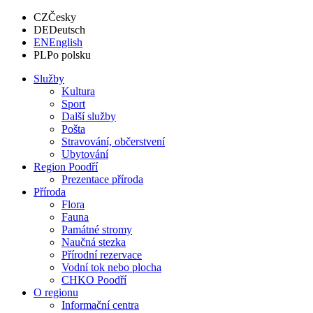
CZ
Česky
DE
Deutsch
EN
English
PL
Po polsku
Služby
Kultura
Sport
Další služby
Pošta
Stravování, občerstvení
Ubytování
Region Poodří
Prezentace příroda
Příroda
Flora
Fauna
Památné stromy
Naučná stezka
Přírodní rezervace
Vodní tok nebo plocha
CHKO Poodří
O regionu
Informační centra