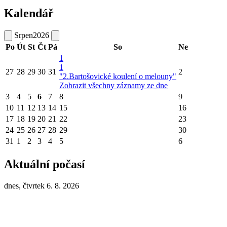
Kalendář
Srpen
2026
Po
Út
St
Čt
Pá
So
Ne
1
1
27
28
29
30
31
2
"2.Bartošovické koulení o melouny"
Zobrazit všechny záznamy ze dne
3
4
5
6
7
8
9
10
11
12
13
14
15
16
17
18
19
20
21
22
23
24
25
26
27
28
29
30
31
1
2
3
4
5
6
Aktuální počasí
dnes, čtvrtek 6. 8. 2026