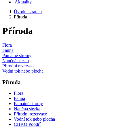
Aktuality
Úvodní stránka
Příroda
Příroda
Flora
Fauna
Památné stromy
Naučná stezka
Přírodní rezervace
Vodní tok nebo plocha
Příroda
Flora
Fauna
Památné stromy
Naučná stezka
Přírodní rezervace
Vodní tok nebo plocha
CHKO Poodří