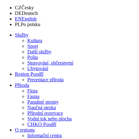
CZ
Česky
DE
Deutsch
EN
English
PL
Po polsku
Služby
Kultura
Sport
Další služby
Pošta
Stravování, občerstvení
Ubytování
Region Poodří
Prezentace příroda
Příroda
Flora
Fauna
Památné stromy
Naučná stezka
Přírodní rezervace
Vodní tok nebo plocha
CHKO Poodří
O regionu
Informační centra