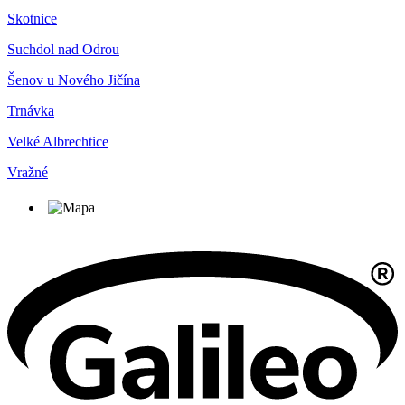
Skotnice
Suchdol nad Odrou
Šenov u Nového Jičína
Trnávka
Velké Albrechtice
Vražné