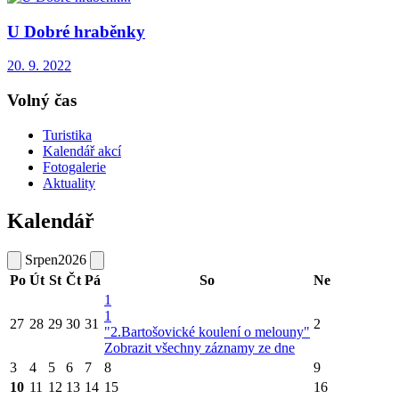
U Dobré hraběnky
20. 9. 2022
Volný čas
Turistika
Kalendář akcí
Fotogalerie
Aktuality
Kalendář
Srpen
2026
Po
Út
St
Čt
Pá
So
Ne
1
1
27
28
29
30
31
2
"2.Bartošovické koulení o melouny"
Zobrazit všechny záznamy ze dne
3
4
5
6
7
8
9
10
11
12
13
14
15
16