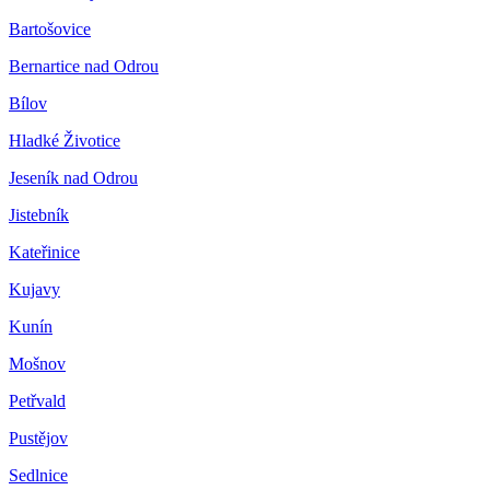
Bartošovice
Bernartice nad Odrou
Bílov
Hladké Životice
Jeseník nad Odrou
Jistebník
Kateřinice
Kujavy
Kunín
Mošnov
Petřvald
Pustějov
Sedlnice