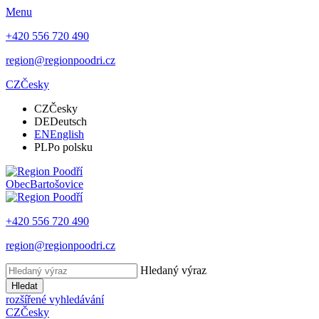
Menu
+420 556 720 490
region@regionpoodri.cz
CZ
Česky
CZ
Česky
DE
Deutsch
EN
English
PL
Po polsku
Obec
Bartošovice
+420 556 720 490
region@regionpoodri.cz
Hledaný výraz
Hledat
rozšířené vyhledávání
CZ
Česky