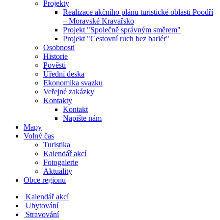
Projekty
Realizace akčního plánu turistické oblasti Poodří
– Moravské Kravařsko
Projekt "Společně správným směrem"
Projekt "Cestovní ruch bez bariér"
Osobnosti
Historie
Pověsti
Úřední deska
Ekonomika svazku
Veřejné zakázky
Kontakty
Kontakt
Napište nám
Mapy
Volný čas
Turistika
Kalendář akcí
Fotogalerie
Aktuality
Obce regionu
Kalendář akcí
Ubytování
Stravování