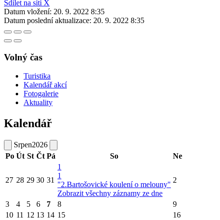
Sdílet na síti X
Datum vložení:
20. 9. 2022 8:35
Datum poslední aktualizace:
20. 9. 2022 8:35
Volný čas
Turistika
Kalendář akcí
Fotogalerie
Aktuality
Kalendář
Srpen
2026
Po
Út
St
Čt
Pá
So
Ne
1
1
27
28
29
30
31
2
"2.Bartošovické koulení o melouny"
Zobrazit všechny záznamy ze dne
3
4
5
6
7
8
9
10
11
12
13
14
15
16