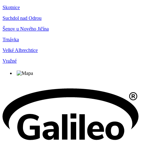
Skotnice
Suchdol nad Odrou
Šenov u Nového Jičína
Trnávka
Velké Albrechtice
Vražné