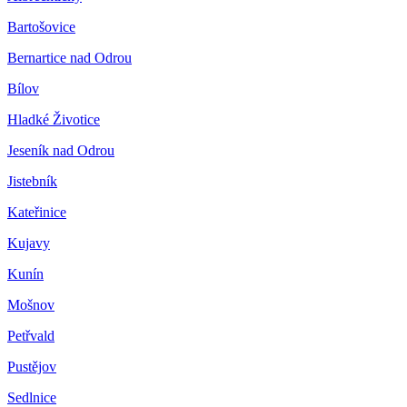
Bartošovice
Bernartice nad Odrou
Bílov
Hladké Životice
Jeseník nad Odrou
Jistebník
Kateřinice
Kujavy
Kunín
Mošnov
Petřvald
Pustějov
Sedlnice