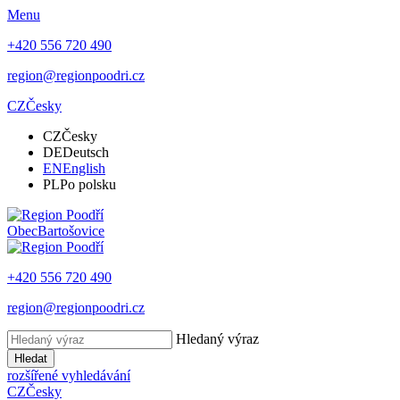
Menu
+420 556 720 490
region@regionpoodri.cz
CZ
Česky
CZ
Česky
DE
Deutsch
EN
English
PL
Po polsku
Obec
Bartošovice
+420 556 720 490
region@regionpoodri.cz
Hledaný výraz
Hledat
rozšířené vyhledávání
CZ
Česky