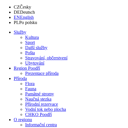
CZ
Česky
DE
Deutsch
EN
English
PL
Po polsku
Služby
Kultura
Sport
Další služby
Pošta
Stravování, občerstvení
Ubytování
Region Poodří
Prezentace příroda
Příroda
Flora
Fauna
Památné stromy
Naučná stezka
Přírodní rezervace
Vodní tok nebo plocha
CHKO Poodří
O regionu
Informační centra