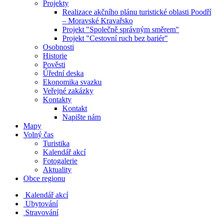
Projekty
Realizace akčního plánu turistické oblasti Poodří
– Moravské Kravařsko
Projekt "Společně správným směrem"
Projekt "Cestovní ruch bez bariér"
Osobnosti
Historie
Pověsti
Úřední deska
Ekonomika svazku
Veřejné zakázky
Kontakty
Kontakt
Napište nám
Mapy
Volný čas
Turistika
Kalendář akcí
Fotogalerie
Aktuality
Obce regionu
Kalendář akcí
Ubytování
Stravování