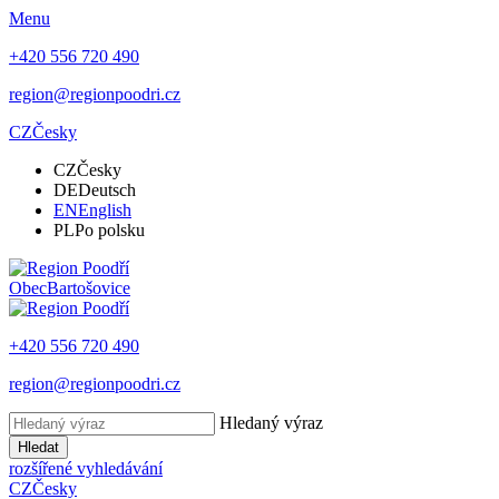
Menu
+420 556 720 490
region@regionpoodri.cz
CZ
Česky
CZ
Česky
DE
Deutsch
EN
English
PL
Po polsku
Obec
Bartošovice
+420 556 720 490
region@regionpoodri.cz
Hledaný výraz
Hledat
rozšířené vyhledávání
CZ
Česky