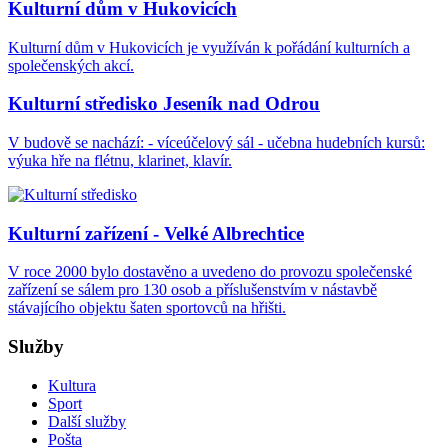
Kulturní dům v Hukovicích
Kulturní dům v Hukovicích je využíván k pořádání kulturních a
společenských akcí.
Kulturní středisko Jeseník nad Odrou
V budově se nachází: - víceúčelový sál - učebna hudebních kursů:
výuka hře na flétnu, klarinet, klavír.
Kulturní zařízení - Velké Albrechtice
V roce 2000 bylo dostavěno a uvedeno do provozu společenské
zařízení se sálem pro 130 osob a příslušenstvím v nástavbě
stávajícího objektu šaten sportovců na hřišti.
Služby
Kultura
Sport
Další služby
Pošta