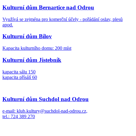
Kulturní dům Bernartice nad Odrou
Využívá se zejména pro komerční účely - pořádání oslav, plesů
apod.
Kulturní dům Bílov
Kapacita kulturního domu: 200 míst
Kulturní dům Jistebník
kapacita sálu 150
kapacita přísálí 60
Kulturní dům Suchdol nad Odrou
e-mail: klub.kultury@suchdol-nad-odrou.cz,
tel.: 724 389 270