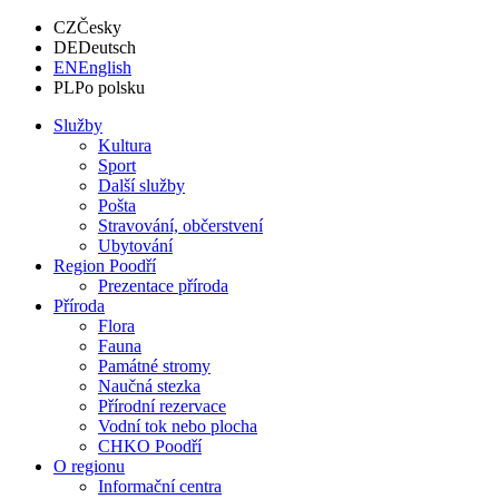
CZ
Česky
DE
Deutsch
EN
English
PL
Po polsku
Služby
Kultura
Sport
Další služby
Pošta
Stravování, občerstvení
Ubytování
Region Poodří
Prezentace příroda
Příroda
Flora
Fauna
Památné stromy
Naučná stezka
Přírodní rezervace
Vodní tok nebo plocha
CHKO Poodří
O regionu
Informační centra