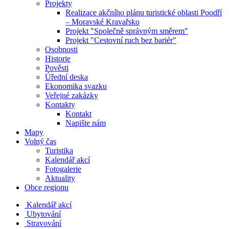
Projekty
Realizace akčního plánu turistické oblasti Poodří
– Moravské Kravařsko
Projekt "Společně správným směrem"
Projekt "Cestovní ruch bez bariér"
Osobnosti
Historie
Pověsti
Úřední deska
Ekonomika svazku
Veřejné zakázky
Kontakty
Kontakt
Napište nám
Mapy
Volný čas
Turistika
Kalendář akcí
Fotogalerie
Aktuality
Obce regionu
Kalendář akcí
Ubytování
Stravování