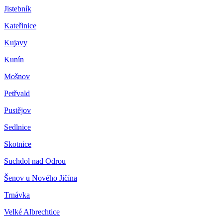
Jistebník
Kateřinice
Kujavy
Kunín
Mošnov
Petřvald
Pustějov
Sedlnice
Skotnice
Suchdol nad Odrou
Šenov u Nového Jičína
Trnávka
Velké Albrechtice