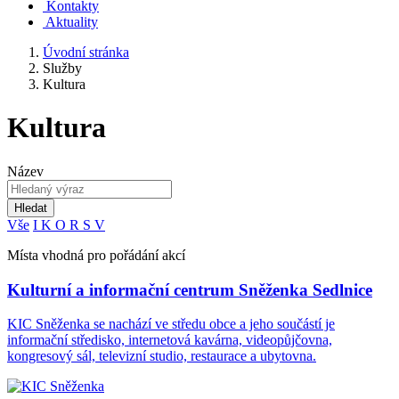
Kontakty
Aktuality
Úvodní stránka
Služby
Kultura
Kultura
Název
Hledat
Vše
I
K
O
R
S
V
Místa vhodná pro pořádání akcí
Kulturní a informační centrum Sněženka Sedlnice
KIC Sněženka se nachází ve středu obce a jeho součástí je
informační středisko, internetová kavárna, videopůjčovna,
kongresový sál, televizní studio, restaurace a ubytovna.