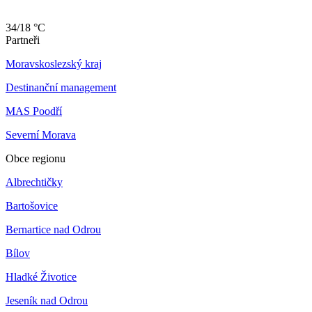
34/18 °C
Partneři
Moravskoslezský kraj
Destinanční management
MAS Poodří
Severní Morava
Obce regionu
Albrechtičky
Bartošovice
Bernartice nad Odrou
Bílov
Hladké Životice
Jeseník nad Odrou