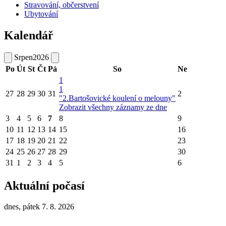
Stravování, občerstvení
Ubytování
Kalendář
Srpen
2026
Po
Út
St
Čt
Pá
So
Ne
1
1
27
28
29
30
31
2
"2.Bartošovické koulení o melouny"
Zobrazit všechny záznamy ze dne
3
4
5
6
7
8
9
10
11
12
13
14
15
16
17
18
19
20
21
22
23
24
25
26
27
28
29
30
31
1
2
3
4
5
6
Aktuální počasí
dnes, pátek 7. 8. 2026